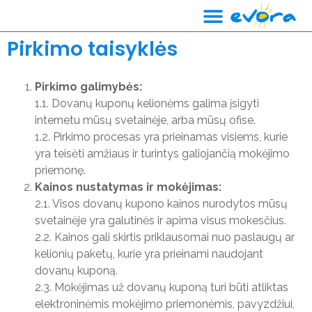
Pirkimo taisyklės
Pirkimo galimybės:
1.1. Dovanų kuponų kelionėms galima įsigyti
internetu mūsų svetainėje, arba mūsų ofise.
1.2. Pirkimo procesas yra prieinamas visiems, kurie
yra teisėti amžiaus ir turintys galiojančią mokėjimo
priemonę.
Kainos nustatymas ir mokėjimas:
2.1. Visos dovanų kupono kainos nurodytos mūsų
svetainėje yra galutinės ir apima visus mokesčius.
2.2. Kainos gali skirtis priklausomai nuo paslaugų ar
kelionių paketų, kurie yra prieinami naudojant
dovanų kuponą.
2.3. Mokėjimas už dovanų kuponą turi būti atliktas
elektroninėmis mokėjimo priemonėmis, pavyzdžiui,