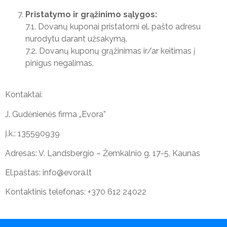
Pristatymo ir grąžinimo sąlygos:
7.1. Dovanų kuponai pristatomi el. pašto adresu
nurodytu darant užsakymą.
7.2. Dovanų kuponų grąžinimas ir/ar keitimas į
pinigus negalimas.
Kontaktai:
J. Gudėnienės firma „Evora”
Į.k.: 135590939
Adresas: V. Landsbergio – Žemkalnio g. 17-5, Kaunas
El.paštas:
info@evora.lt
Kontaktinis telefonas:
+370 612 24022