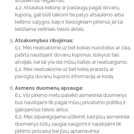
atšaukimas negalimas.
4.2. Atšaukus kelionę ar paslaugą pagal dovanų
kuponą, gali būti taikomi tie patys atšaukimo arba
keitimo sąlygos, kaip ir tiesioginiam pirkimui, jei tai
leidžiama vietiniais teisės aktais.
Atsakomybės ribojimas:
5.1. Mes neatsakome už bet kokias nuostolius ar žalą,
patirtą naudojant dovanų kuponus, išskyrus tais
atvejais, kai tai yra dėl mūsų kaltės ar neatsargumo.
5.2. Mes neatsakome už bet kokią prarastą ar
pavogtą dovanų kupono informaciją ar kodą.
Asmens duomenų apsauga:
6.1. Visi pirkimo metu pateikti asmeniniai duomenys
bus naudojami tik pagal mūsų privatumo politiką ir
galiojančius teisės aktus.
6.2. Mes įsipareigojame užtikrinti, kad jūsų asmeniniai
duomenys būtų saugiai saugomi ir naudojami tik
pirkimo procesui bei jūsų aptarnavimui.