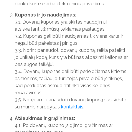
banko kortele arba elektroniniu pavedimu.
Kuponas ir jo naudojimas:
3.1. Dovanų kuponas yra skirtas naudojimui
atsiskaitant už mūsų teikiamas paslaugas.
3.2. Kuponas gali būti naudojamas tik vieną kartą ir
negali būti pakeistas į pinigus.
3.3. Norint panaudoti dovanų kuponą, reikia pateikti
jo unikalų kodą, kuris yra būtinas atpažinti kelionės ar
paslaugos teikėjui.
3.4. Dovanų kuponas gali būti perleidžiamas kitiems
asmenims, tačiau jo turėtojas privalo būti įsitikinęs,
kad perduotas asmuo atitinka visas kelionės
reikalavimus.
3.5. Norėdami panaudoti dovanų kuponą susisiekite
su mumis nurodytais
kontaktais
.
Atšaukimas ir grąžinimas:
4.1. Po dovanų kupono įsigijimo, grąžinimas ar